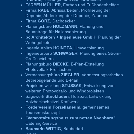
FARBEN
MÜLLER
, Farben und Fußbodenbeläge
Firma
RABE
, Abrissarbeiten, Profilierung der
Deponie, Abdeckung der Deponie, Zaunbau
Firma
GÖRZ
, Dachdecker
Planungsbüro
HOLZMANN
, Planung und
Bauanträge für Hallensanierung
bc Architekten + Ingenieure GmbH
, Planung der
Wohngebiete
Ingenieurbüro
HOINTZA
, Umweltplanung
Ingenieurbüro
SCHWAGER
, Planung eines Strom-
Großspeichers
Planungsbüro
DIECKE
, B-Plan-Erstellung
Photovoltaik-Freiflächen
Vermessungsbüro
ZIEGLER
, Vermessungsarbeiten
Betriebsgelände und B-Plan
Projektentwicklung
STUSSAK
, Entwicklung von
weiteren Photovoltaik- und Windprojekten
Sägewerk
Strickfaden
, Holzbau, Entwicklung
Holzhackschnitzel-Kraftwerk
Förderverein Porzellaneum
, gemeinsames
Tourismuskonzept
"Veranstaltungshaus zum netten Nachbarn"
,
Catering-Service
Baumarkt WITTIG
, Baubedarf
u.a.m.