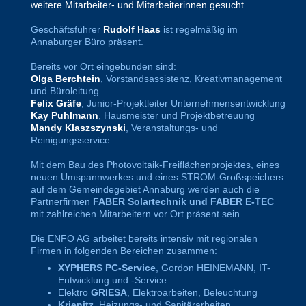
weitere Mitarbeiter- und Mitarbeiterinnen gesucht
.
Geschäftsführer
Rudolf Haas
ist regelmäßig im
Annaburger Büro präsent.
Bereits vor Ort eingebunden sind:
Olga Berchtein
, Vorstandsassistenz, Kreativmanagement
und Büroleitung
Felix Gräfe
, Junior-Projektleiter Unternehmensentwicklung
Kay Puhlmann
, Hausmeister und Projektbetreuung
Mandy Klaszszynski
, Veranstaltungs- und
Reinigungsservice
Mit dem Bau des Photovoltaik-Freiflächenprojektes, eines
neuen Umspannwerkes und eines STROM-Großspeichers
auf dem Gemeindegebiet Annaburg werden auch die
Partnerfirmen
FABER Solartechnik und FABER E-TEC
mit zahlreichen Mitarbeitern vor Ort präsent sein.
Die ENFO AG arbeitet bereits intensiv mit regionalen
Firmen in folgenden Bereichen zusammen:
XYPHERS PC-Service
, Gordon HEINEMANN, IT-
Entwicklung und -Service
Elektro
GRIESA
, Elektroarbeiten, Beleuchtung
Krienitz
, Heizungs- und Sanitärarbeiten